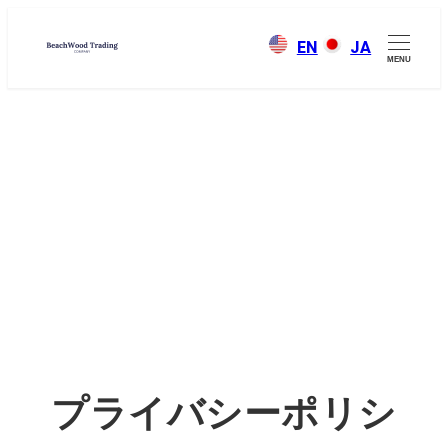
メ
EN
JA
イ
MENU
ン
コ
ン
プライバシーポリ
テ
ン
シー
ツ
へ
移
動
プライバシーポリシ